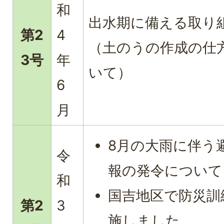
和
出水期に備える取り
第2
4
（土のうの作成の仕
3号
年
いて）
6
月
8月の大雨に伴う
令
報の発令について
和
国吉地区で防災訓
第2
3
施しました