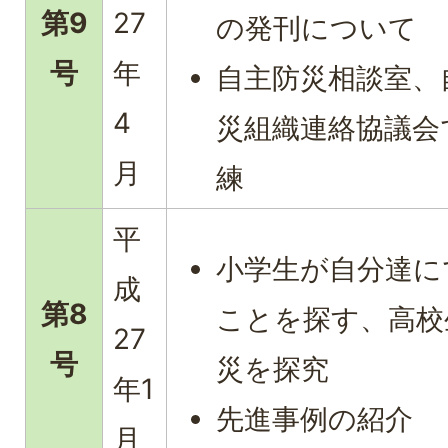
第9
27
の発刊について
号
年
自主防災相談室、
4
災組織連絡協議会
月
練
平
小学生が自分達に
成
第8
ことを探す、高校
27
号
災を探究
年1
先進事例の紹介
月