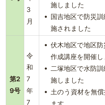
施しました
3
国吉地区で防災訓
月
施されました
伏木地区で地区防
令
作成講座を開催し
和
二塚地区で水防訓
第2
7
施しました
9号
年
土のう資材を無償
7
ます