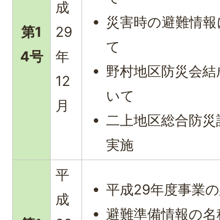
成
災害時の避難情報
第1
29
て
4号
年
野村地区防災会結
12
いて
月
二上地区総合防災
実施
平
平成29年度事業
成
避難準備情報の名