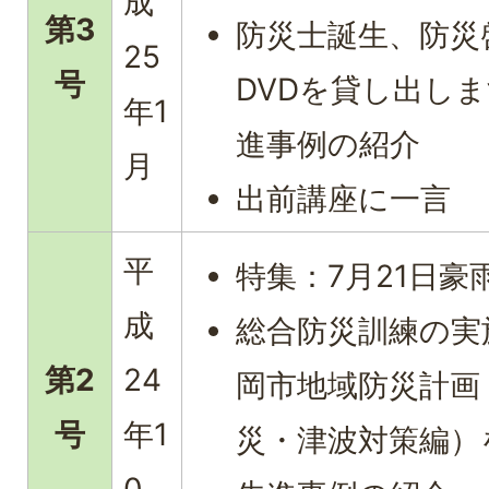
成
第3
防災士誕生、防災
25
号
DVDを貸し出し
年1
進事例の紹介
月
出前講座に一言
平
特集：7月21日豪
成
総合防災訓練の実
第2
24
岡市地域防災計画
号
年1
災・津波対策編）