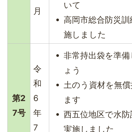
いて
月
高岡市総合防災訓
施しました
非常持出袋を準備
令
ょう
和
土のう資材を無償
第2
6
ます
7号
年
西五位地区で水防
7
実施しました