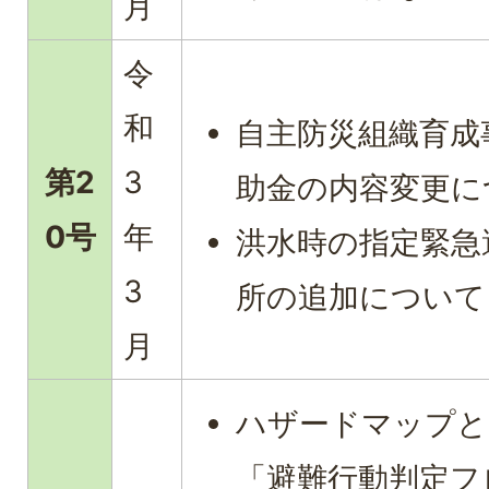
月
令
和
自主防災組織育成
第2
3
助金の内容変更に
0号
年
洪水時の指定緊急
3
所の追加について
月
ハザードマップと
「避難行動判定フ