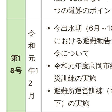
つの避難のポイン
今出水期（6月～1
令
における避難勧告
和
令について
第1
元
令和元年度高岡市
8号
年1
災訓練の実施
2
避難所運営訓練（
月
下）の実施