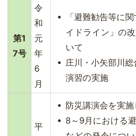
令
「避難勧告等に関
和
イドライン」の改
第1
元
いて
7号
年
庄川・小矢部川総
6
演習の実施
月
防災講演会を実施
8～9月における
平
などの発令につい