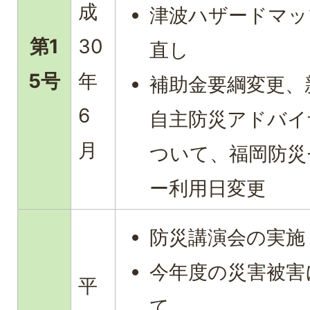
成
津波ハザードマッ
第1
30
直し
5号
年
補助金要綱変更、
6
自主防災アドバイ
月
ついて、福岡防災
ー利用日変更
防災講演会の実施
今年度の災害被害
平
て