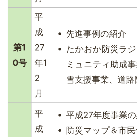
平
成
先進事例の紹介
第1
27
たかおか防災ラジ
0号
年1
ミュニティ助成事
2
雪支援事業、道路
月
平
平成27年度事業
成
防災マップ＆市民