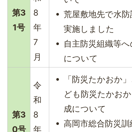
第3
8
荒屋敷地先で水防
1号
年
実施しました
7
自主防災組織等へ
月
について
「防災たかおか」
令
ども防災たかおか
和
成について
第3
8
高岡市総合防災訓
0号
年