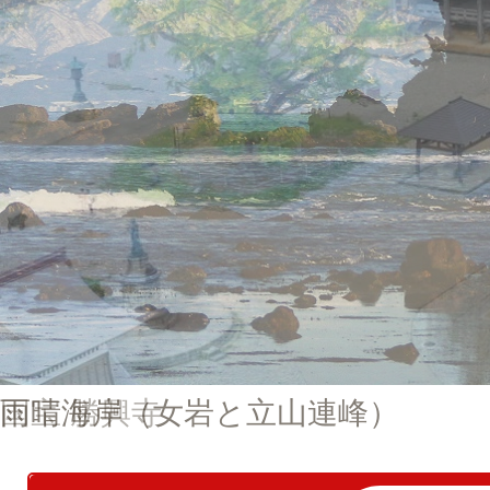
が
日
本
の
富
山
県
に
あ
る
雨晴海岸（女岩と立山連峰）
国宝 勝興寺
こ
と