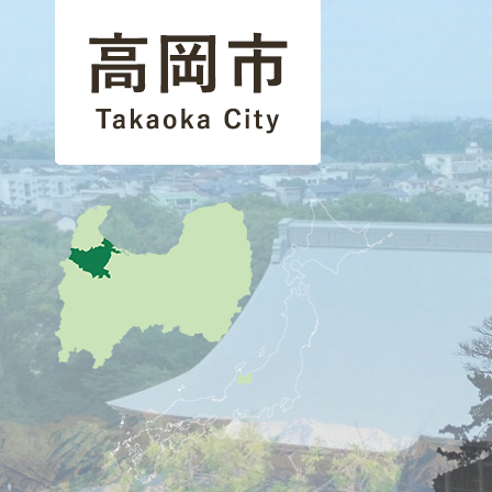
高
1
2
岡
枚
枚
市
目
目
Takaoka
の
の
City
地
ス
ス
図
で
ラ
ラ
す。
イ
イ
高
ド
ド
岡
市