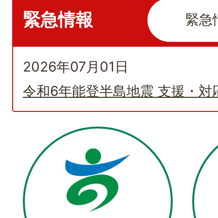
を
緊急情報
緊急
示
し
2026年07月01日
て
い
令和6年能登半島地震 支援・対
ま
す。