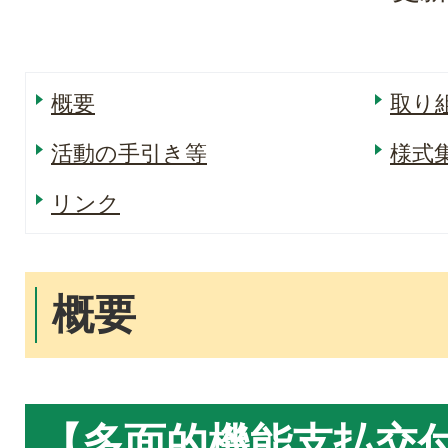
概要
取り
活動の手引き等
様式
リンク
概要
【多面的機能支払交