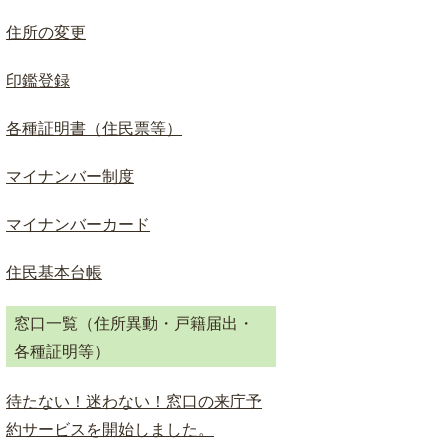
ド
検
住所の変更
索
印鑑登録
各種証明書（住民票等）
マイナンバー制度
マイナンバーカード
住民基本台帳
窓口一覧（住所異動・戸籍届出・
各種証明等）
待たない！迷わない！窓口の来庁予
約サービスを開始しました。