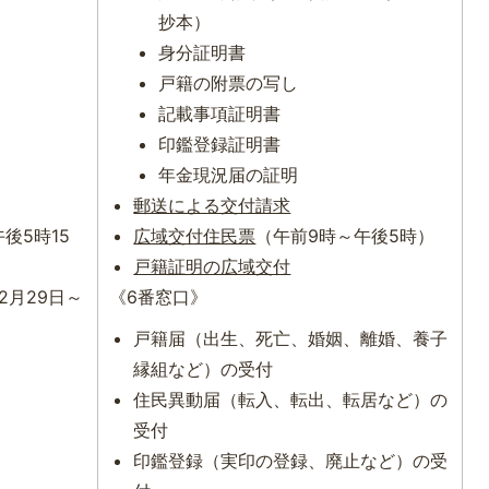
抄本）
身分証明書
戸籍の附票の写し
記載事項証明書
印鑑登録証明書
年金現況届の証明
郵送による交付請求
後5時15
広域交付住民票
（午前9時～午後5時）
戸籍証明の広域交付
2月29日～
《6番窓口》
）
戸籍届（出生、死亡、婚姻、離婚、養子
縁組など）の受付
住民異動届（転入、転出、転居など）の
受付
印鑑登録（実印の登録、廃止など）の受