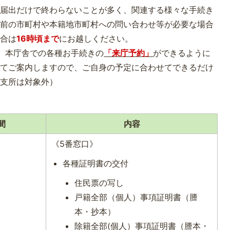
の届出だけで終わらないことが多く、関連する様々な手続き
動前の市町村や本籍地市町村への問い合わせ等が必要な場合
場合は
16時頃まで
にお越しください。
ら、本庁舎での各種お手続きの
「来庁予約」
ができるように
してご案内しますので、ご自身の予定に合わせてできるだけ
（支所は対象外）
間
内容
《5番窓口》
各種証明書の交付
住民票の写し
戸籍全部（個人）事項証明書（謄
本・抄本）
除籍全部(個人）事項証明書（謄本・