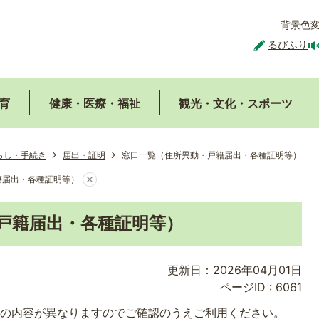
背景色
るびふり
育
健康・医療・福祉
観光・文化・スポーツ
らし・手続き
届出・証明
窓口一覧（住所異動・戸籍届出・各種証明等）
籍届出・各種証明等）
戸籍届出・各種証明等）
更新日：2026年04月01日
ページID :
6061
務の内容が異なりますのでご確認のうえご利用ください。