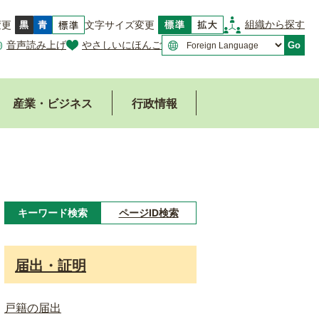
組織から探す
変更
文字サイズ変更
音声読み上げ
やさしいにほんご
Go
産業・ビジネス
行政情報
キーワード検索
ページID検索
キ
ー
届出・証明
ワ
ー
戸籍の届出