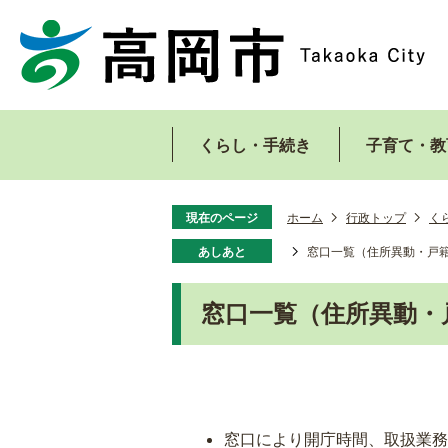
くらし・手続き
子育て・教
現在のページ
ホーム
行政トップ
く
あしあと
窓口一覧（住所異動・戸
窓口一覧（住所異動・
窓口により開庁時間、取扱業