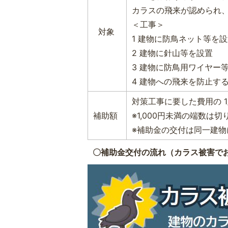
カラスの飛来が認められ
＜工事＞
対象
1 建物に防鳥ネット等を
2 建物に針山等を設置
3 建物に防鳥用ワイヤー
4 建物への飛来を防止す
対策工事に要した費用の 1/
補助額
※1,000円未満の端数は切
※補助金の交付は同一建物
〇補助金交付の流れ（カラス被害で