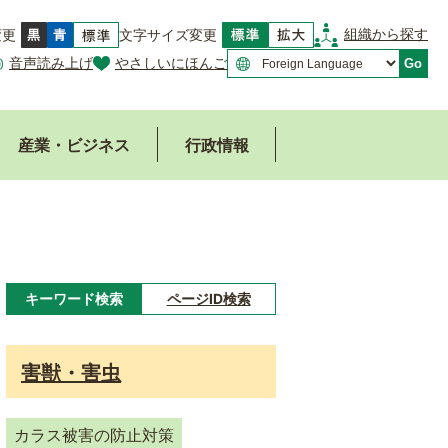
組織から探す
変更
文字サイズ変更
音声読み上げ
やさしいにほんご
Go
産業・ビジネス
行政情報
キーワード検索
ページID検索
キ
ー
害獣・害虫
ワ
ー
カラス被害の防止対策