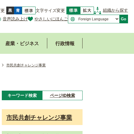
組織から探す
変更
文字サイズ変更
音声読み上げ
やさしいにほんご
Go
産業・ビジネス
行政情報
市民共創チャレンジ事業
キーワード検索
ページID検索
キ
ー
市民共創チャレンジ事業
ワ
ー