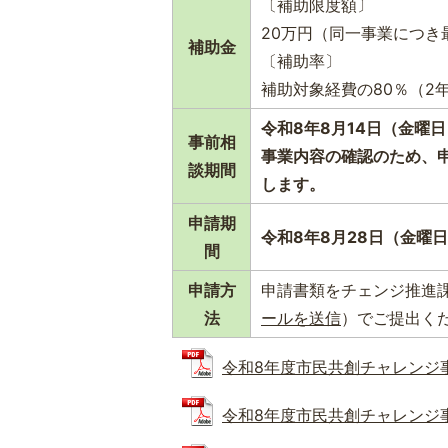
〔補助限度額〕
20万円（同一事業につき
補助金
〔補助率〕
補助対象経費の80％（2年
令和8年8月14日（金曜
事前相
事業内容の確認のため、
談期間
します。
申請期
令和8年8月28日（金曜
間
申請方
申請書類をチェンジ推進
法
ールを送信
）でご提出く
令和8年度市民共創チャレンジ事業第
令和8年度市民共創チャレンジ事業第