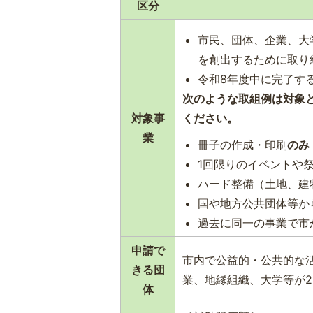
区分
市民、団体、企業、大
を創出するために取り
令和8年度中に完了す
次のような取組例は対象
対象事
ください。
業
冊子の作成・印刷
のみ
1回限りのイベントや
ハード整備（土地、建
国や地方公共団体等か
過去に同一の事業で市
申請で
市内で公益的・公共的な
きる団
業、地縁組織、大学等が
体