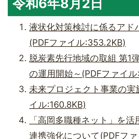
令和6年8月2日
液状化対策検討に係るアド
(PDFファイル:353.2KB)
脱炭素先行地域の取組 第1弾～
の運用開始～(PDFファイル:23
未来プロジェクト事業の実施
イル:160.8KB)
「高岡多職種ネット」を活
連携強化について(PDFファイル