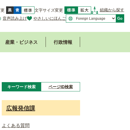
組織から探す
変更
文字サイズ変更
音声読み上げ
やさしいにほんご
Go
産業・ビジネス
行政情報
キーワード検索
ページID検索
キ
ー
広報発信課
ワ
ー
よくある質問