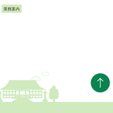
ド
検
業務案内
索