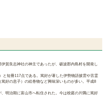
郡伊賀良志神社の神主であったが、砺波郡内島村を開発し
冊）と短冊117点である。篤好が著した伊勢物語披雲や言霊
（篤好の息子）の絵巻物など興味深いものが多い。平成8
。
が、明治期に富山市へ転住された。今は校庭の片隅に篤好