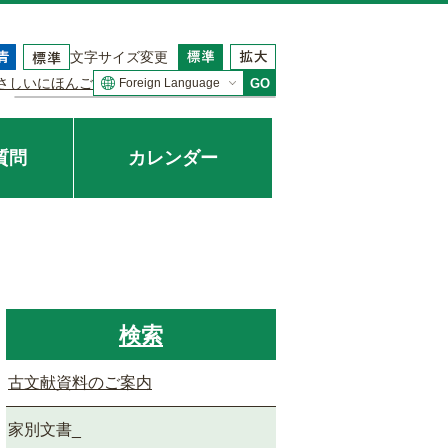
文字サイズ変更
さしいにほんご
GO
質問
カレンダー
検索
古文献資料のご案内
家別文書_