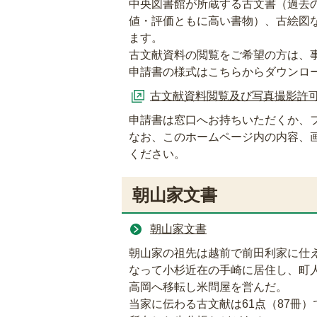
中央図書館が所蔵する古文書（過去
値・評価ともに高い書物）、古絵図など
ます。
古文献資料の閲覧をご希望の方は、
申請書の様式はこちらからダウンロ
古文献資料閲覧及び写真撮影許
申請書は窓口へお持ちいただくか、ファ
なお、このホームページ内の内容、
ください。
朝山家文書
朝山家文書
朝山家の祖先は越前で前田利家に仕
なって小杉近在の手崎に居住し、町
高岡へ移転し米問屋を営んだ。
当家に伝わる古文献は61点（87冊