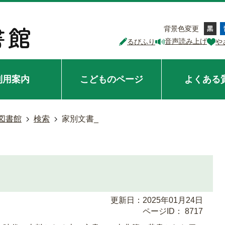
背景色変更
音声読み上げ
るびふり
や
利用案内
こどものページ
よくある
図書館
検索
家別文書_
更新日：2025年01月24日
ページID：
8717