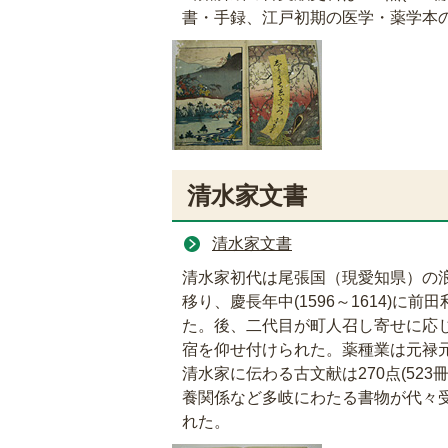
書・手録、江戸初期の医学・薬学本
清水家文書
清水家文書
清水家初代は尾張国（現愛知県）の浪
移り、慶長年中(1596～1614)
た。後、二代目が町人召し寄せに応
宿を仰せ付けられた。薬種業は元禄元
清水家に伝わる古文献は270点(52
養関係など多岐にわたる書物が代々受
れた。