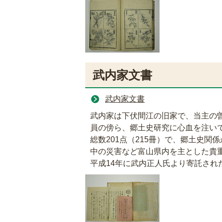
武内家文書
武内家文書
武内家は下伏間江の旧家で、当主の曽
員の傍ら、郷土史研究に心血を注い
総数201点（215冊）で、郷土史関
中の災害など富山県内を主とした貴
平成14年に武内正人氏より寄託され