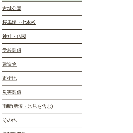
古城公園
桜馬場・七本杉
神社・仏閣
学校関係
建造物
市街地
災害関係
雨晴(新湊・氷見を含む)
その他