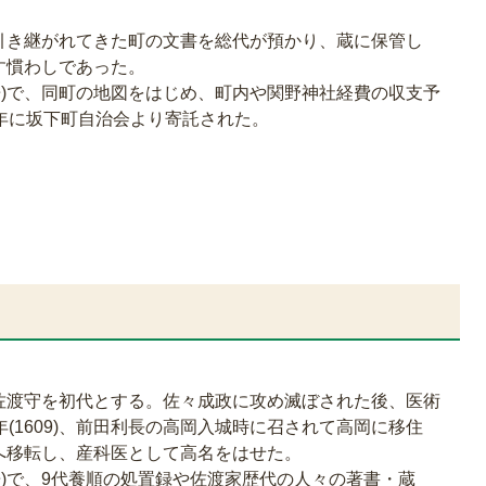
引き継がれてきた町の文書を総代が預かり、蔵に保管し
す慣わしであった。
0冊)で、同町の地図をはじめ、町内や関野神社経費の収支予
年に坂下町自治会より寄託された。
佐渡守を初代とする。佐々成政に攻め滅ぼされた後、医術
(1609)、前田利長の高岡入城時に召されて高岡に移住
へ移転し、産科医として高名をはせた。
4冊)で、9代養順の処置録や佐渡家歴代の人々の著書・蔵