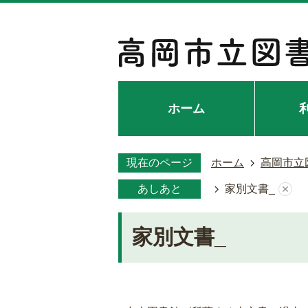
ホーム
現在のページ
ホーム
高岡市立
あしあと
家別文書_
家別文書_