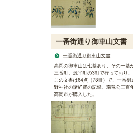
一番街通り御車山文書
一番街通り御車山文書
高岡の御車山は七基あり、その一基
三番町、源平町の3町で行っており、
この文書は64点（78冊）で、一番
野神社の諸経費の記録、瑞竜公三百
高岡市が購入した。