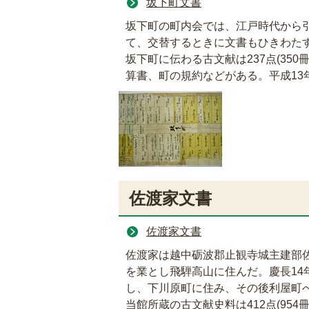
坂下町文書
坂下町の町内会では、江戸時代から
て、交替するときに文書もひきわた
坂下町に伝わる古文献は237点(35
算書、町の規約などがある。平成13
佐渡家文書
佐渡家文書
佐渡家は越中砺波郡止観寺城主建部
を業とし飛騨高山に住んだ。慶長14年
し、下川原町に住み、その後利屋町
当館所蔵の古文献史料は412点(95