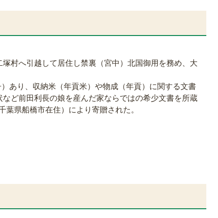
二塚村へ引越して居住し禁裏（宮中）北国御用を務め、大
7冊）あり、収納米（年貢米）や物成（年貢）に関する文書
状など前田利長の娘を産んだ家ならではの希少文書を所蔵
氏（千葉県船橋市在住）により寄贈された。