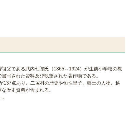
祖父である武内七郎氏（1865～1924）が生前小学校の教
で書写された資料及び執筆された著作物である。
係が137点あり、二塚村の歴史や恒性皇子、郷土の人物、越
重な歴史資料が含まれる。
た。