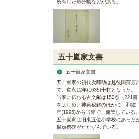
所有した歩分帳などがある。
五十嵐家文書
五十嵐家文書
五十嵐家の初代次郎助は越後国蒲原
て、寛永12年(1635)十村となった。
当家に伝わる古文献は150点（221
をはじめ、神典秘解のほかに、和絃
年(1996)から当館で、保管している
五十嵐家は旧東五位小学校にあった
翁頌徳碑がたたずんでいる。