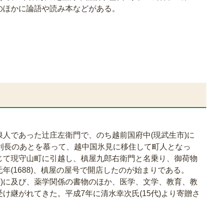
のほかに論語や読み本などがある。
人であった辻庄左衛門で、のち越前国府中(現武生市)に
に前田利長のあとを慕って、越中国氷見に移住して町人となっ
じて現守山町に引越し、槙屋九郎右衛門と名乗り、御荷物
年(1688)、槙屋の屋号で開店したのが始まりである。
3冊)に及び、薬学関係の書物のほか、医学、文学、教育、教
け継がれてきた。平成7年に清水幸次氏(15代)より寄贈さ