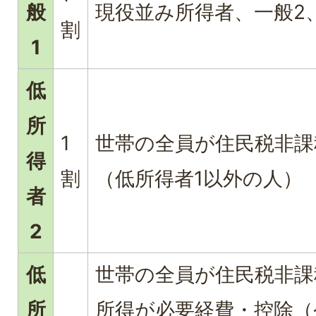
般
現役並み所得者、一般2
割
1
低
所
1
世帯の全員が住民税非課
得
割
（低所得者1以外の人）
者
2
低
世帯の全員が住民税非課
所
所得が必要経費・控除（令