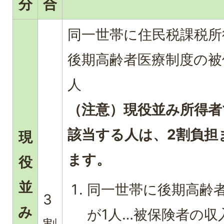
分
合
同一世帯に住民税課税所
後期高齢者医療制度の被
人
（注意）現役並み所得者
該当する人は、2割負担
現
ます。
役
並
同一世帯に後期高齢
3
み
が1人…被保険者の収