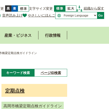
組織から探す
変更
文字サイズ変更
音声読み上げ
やさしいにほんご
Go
産業・ビジネス
行政情報
市橋梁定期点検ガイドライン
キーワード検索
ページID検索
キ
ー
定期点検
ワ
ー
高岡市橋梁定期点検ガイドライン