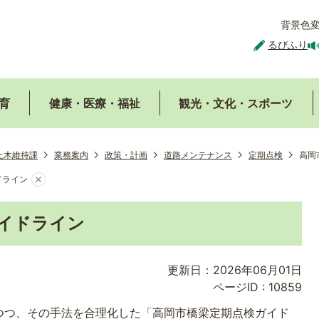
背景色
るびふり
育
健康・医療・福祉
観光・文化・スポーツ
土木維持課
業務案内
政策・計画
道路メンテナンス
定期点検
高岡
ドライン
イドライン
更新日：2026年06月01日
ページID :
10859
つつ、その手法を合理化した「高岡市橋梁定期点検ガイド