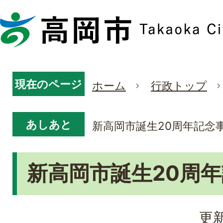
現在のページ
ホーム
行政トップ
あしあと
新高岡市誕生20周年記念
新高岡市誕生20周
更新