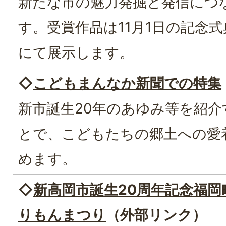
新たな市の魅力発掘と発信につ
す。受賞作品は11月1日の記念
にて展示します。
◇
こどもまんなか新聞での特集
新市誕生20年のあゆみ等を紹介
とで、こどもたちの郷土への愛
めます。
◇
新高岡市誕生20周年記念福岡
りもんまつり
（外部リンク）