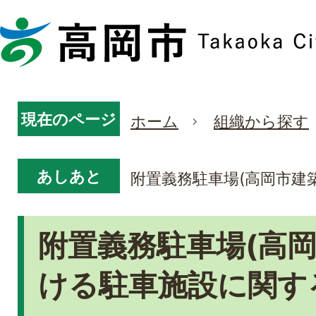
現在のページ
ホーム
組織から探す
あしあと
附置義務駐車場(高岡市建
附置義務駐車場(高
ける駐車施設に関す