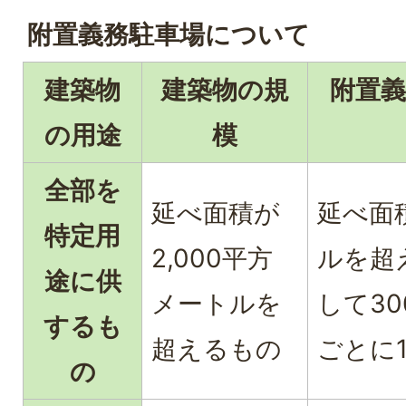
附置義務駐車場について
建築物
建築物の規
附置義
の用途
模
全部を
延べ面積が
延べ面積
特定用
2,000平方
ルを超
途に供
メートルを
して3
するも
超えるもの
ごとに
の