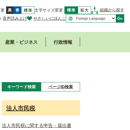
組織から探す
変更
文字サイズ変更
音声読み上げ
やさしいにほんご
Go
産業・ビジネス
行政情報
キーワード検索
ページID検索
キ
ー
法人市民税
ワ
ー
法人市民税に関する申告・届出書