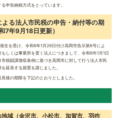
する申告納税方式をとっています。
による法人市民税の申告・納付等の期
7年9月18日更新）
発生を受け、令和6年1月26日付け高岡市告示第6号によ
もしくは事業所を置く法人につきまして、令和6年1月1日
市市税賦課徴収条例に基づき高岡市に対して行う法人市民
限を延長する措置を講じました。
延長後の期限を下記のとおりとしました。
の地域（金沢市、小松市、加賀市、羽咋