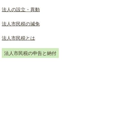
ド
検
法人の設立・異動
索
法人市民税の減免
法人市民税とは
法人市民税の申告と納付