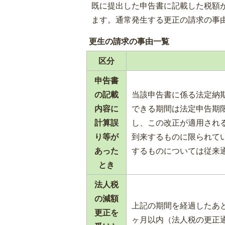
既に提出した申告書に記載した税額
ます。通常発生する更正の請求の事
更生の請求の事由一覧
区分
申告書
の記載
当該申告書に係る法定納期
内容に
できる期間は法定申告期
計算誤
し、この改正が適用される
り等が
到来するものに限られてい
あった
するものについては従来
とき
法人税
の減額
上記の期間を経過したあ
更正を
ヶ月以内（法人税の更正