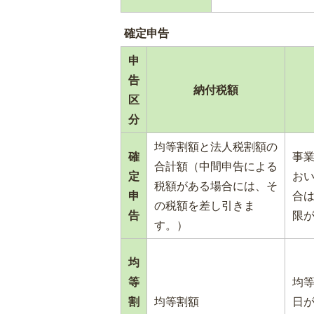
確定申告
申
告
納付税額
区
分
均等割額と法人税割額の
確
事
合計額（中間申告による
定
お
税額がある場合には、そ
申
合
の税額を差し引きま
告
限
す。）
均
等
均
割
均等割額
日が