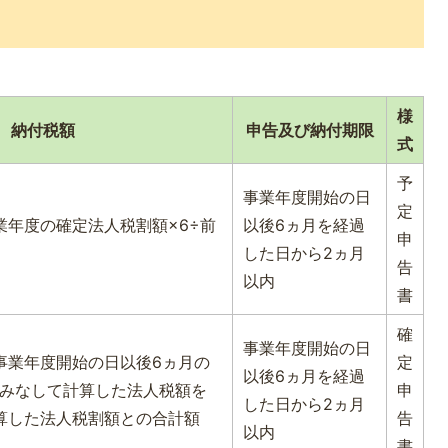
様
納付税額
申告及び納付期限
式
予
事業年度開始の日
定
業年度の確定法人税割額×6÷前
以後6ヵ月を経過
申
した日から2ヵ月
告
以内
書
確
事業年度開始の日
事業年度開始の日以後6ヵ月の
定
以後6ヵ月を経過
とみなして計算した法人税額を
申
した日から2ヵ月
算した法人税割額との合計額
告
以内
書