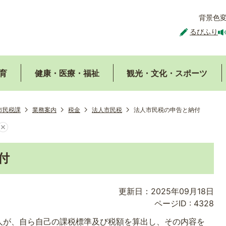
背景色
るびふり
育
健康・医療・福祉
観光・文化・スポーツ
市民税課
業務案内
税金
法人市民税
法人市民税の申告と納付
付
更新日：2025年09月18日
ページID :
4328
人が、自ら自己の課税標準及び税額を算出し、その内容を