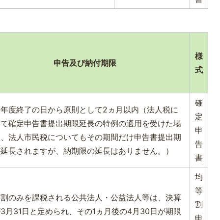
様
申告及び納付期限
式
確
業年度終了の日から原則として2ヵ月以内（法人税に
定
いて確定申告書提出期限延長の特例の適用を受けた場
申
は、法人市民税についてもその期間だけ申告書提出期
告
が延長されますが、納期限の延長はありません。）
書
均
等
等割のみを課税される公共法人・公益法人等は、決算
割
3月31日と定められ、その1ヵ月後の4月30日が期限
申