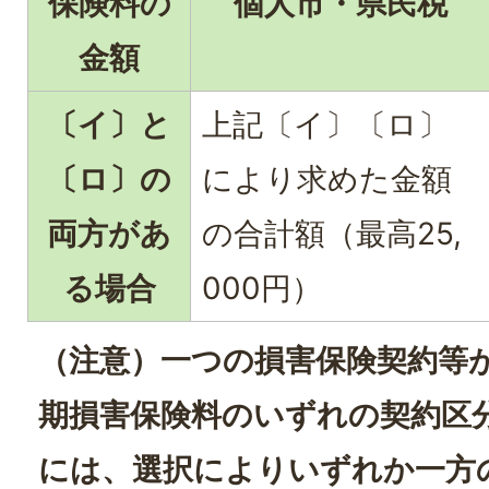
保険料の
個人市・県民税
金額
〔イ〕と
上記〔イ〕〔ロ〕
〔ロ〕の
により求めた金額
両方があ
の合計額（最高25,
る場合
000円）
（注意）一つの損害保険契約等
期損害保険料のいずれの契約区
には、選択によりいずれか一方