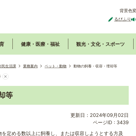
背景色
るびふり
育
健康・医療・福祉
観光・文化・スポーツ
市民生活課
業務案内
ペット・動物
動物の飼養・収容・埋却等
等
却等
更新日：2024年09月02日
ページID :
3439
物を定める数以上に飼養し、または収容しようとする方及