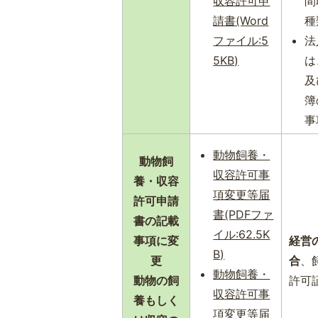
収容許可申
間
請書(Word
種
ファイル:5
法
5KB)
は
及
簿
事
動物飼養・
動物飼
収容許可事
養・収容
項変更等届
許可申請
書(PDFファ
書の記載
イル:62.5K
事項に変
経営
B)
更
合
、
動物飼養・
動物の飼
許可
収容許可事
養もしく
項変更等届