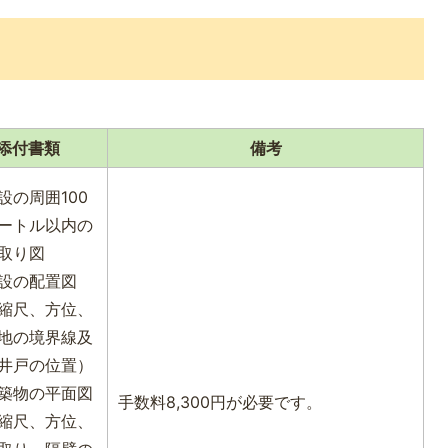
添付書類
備考
設の周囲100
ートル以内の
取り図
設の配置図
縮尺、方位、
地の境界線及
井戸の位置）
築物の平面図
手数料8,300円が必要です。
縮尺、方位、