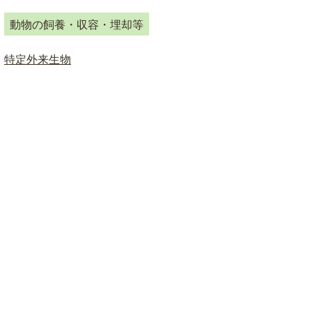
ド
検
動物の飼養・収容・埋却等
索
特定外来生物