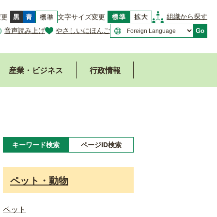
組織から探す
変更
文字サイズ変更
音声読み上げ
やさしいにほんご
Go
産業・ビジネス
行政情報
キーワード検索
ページID検索
キ
ー
ペット・動物
ワ
ー
ペット