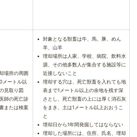
対象となる獣畜は牛、馬、豚、めん
羊、山羊
埋却場所は人家、学校、病院、飲料水
源、その他多数人が集合する施設等に
却場所の周囲
近接しないこと
00メートル以
埋却する穴は、死亡獣畜を入れても地
の見取り図
表まで1メートル以上の余地を残す深
医師の死亡診
さとし、死亡獣畜の上には厚く消石灰
書または検案
をまき、土は1メートル以上おおうこ
と
埋却日から1年間発掘してはならない
埋却した場所には、住所、氏名、埋却