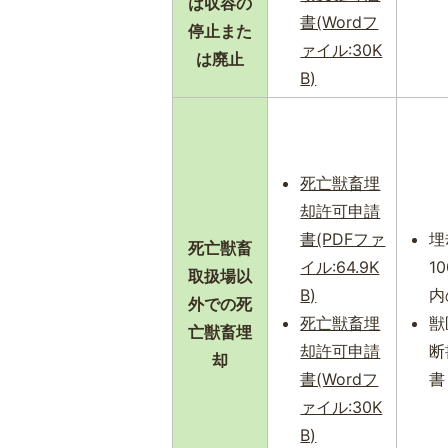
は収容の
書(Wordフ
停止また
ァイル:30K
は廃止
B)
死亡獣畜埋
却許可申請
書(PDFファ
埋
死亡獣畜
イル:64.9K
1
取扱場以
B)
内
外での死
死亡獣畜埋
獣
亡獣畜埋
却許可申請
断
却
書(Wordフ
書
ァイル:30K
B)