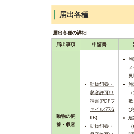
届出各種
届出各種の詳細
届出事項
申請書
施
メ
見
動物飼養・
施
収容許可申
（
請書(PDFフ
敷
ァイル:77.6
び
動物の飼
KB)
建
養・収容
動物飼養・
（