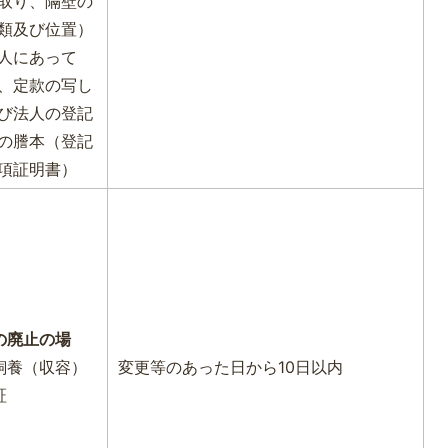
取り、隔壁の
類及び位置）
人にあって
、定款の写し
び法人の登記
の謄本（登記
項証明書）
の廃止の場
飼養（収容）
変更等のあった日から10日以内
証