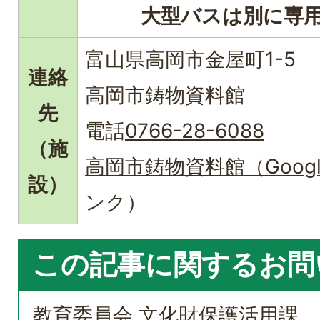
大型バスは別に専
富山県高岡市金屋町1-5
連絡
高岡市鋳物資料館
先
電話
0766-28-6088
（施
高岡市鋳物資料館（Goog
設）
ンク）
この記事に関するお問
教育委員会 文化財保護活用課