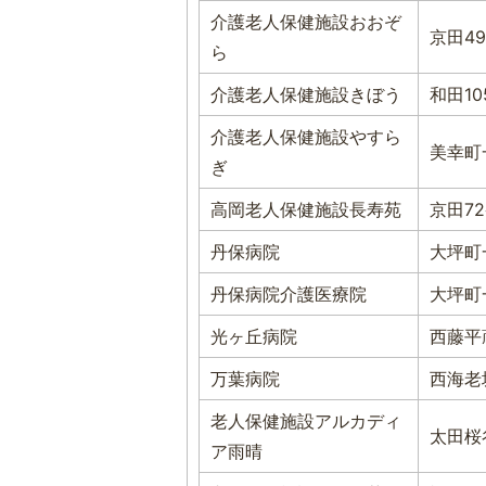
介護老人保健施設おおぞ
京田4
ら
介護老人保健施設きぼう
和田10
介護老人保健施設やすら
美幸町
ぎ
高岡老人保健施設長寿苑
京田7
丹保病院
大坪町
丹保病院介護医療院
大坪町
光ヶ丘病院
西藤平蔵
万葉病院
西海老
老人保健施設アルカディ
太田桜
ア雨晴