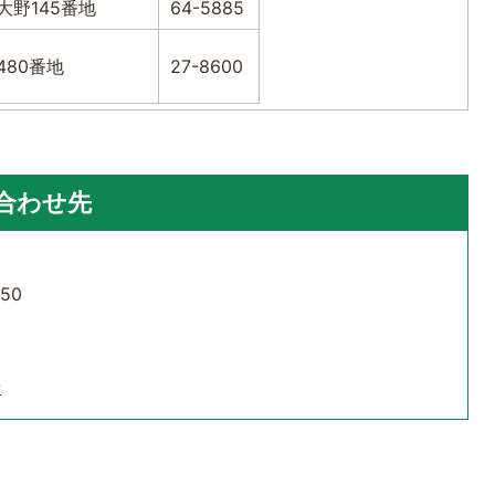
大野145番地
64-5885
480番地
27-8600
合わせ先
50
せ