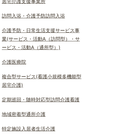
居宅介護支援事業所
ド
検
訪問入浴・介護予防訪問入浴
索
介護予防・日常生活支援サービス事
業(サービス・活動A（訪問型）・サ
ービス・活動A（通所型）)
介護医療院
複合型サービス(看護小規模多機能型
居宅介護)
定期巡回・随時対応型訪問介護看護
地域密着型通所介護
特定施設入居者生活介護