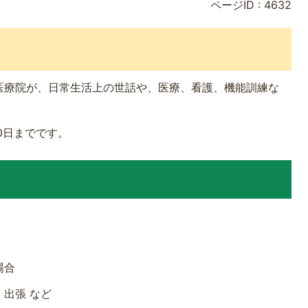
ページID :
4632
医療院が、日常生活上の世話や、医療、看護、機能訓練な
0日までです。
場合
出張 など