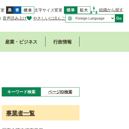
組織から探す
変更
文字サイズ変更
音声読み上げ
やさしいにほんご
Go
産業・ビジネス
行政情報
キーワード検索
ページID検索
キ
ー
事業者一覧
ワ
ー