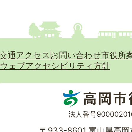
交通アクセス
お問い合わせ
市役所
ウェブアクセシビリティ方針
法人番号90000201
〒933-8601 富山県高