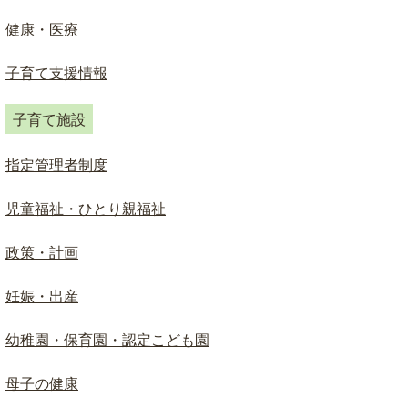
ド
検
健康・医療
索
子育て支援情報
子育て施設
指定管理者制度
児童福祉・ひとり親福祉
政策・計画
妊娠・出産
幼稚園・保育園・認定こども園
母子の健康