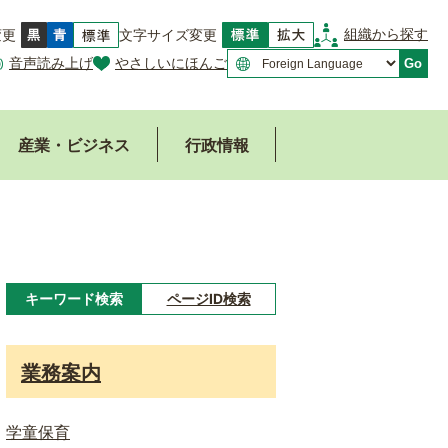
組織から探す
変更
文字サイズ変更
音声読み上げ
やさしいにほんご
Go
産業・ビジネス
行政情報
キーワード検索
ページID検索
キ
ー
業務案内
ワ
ー
学童保育