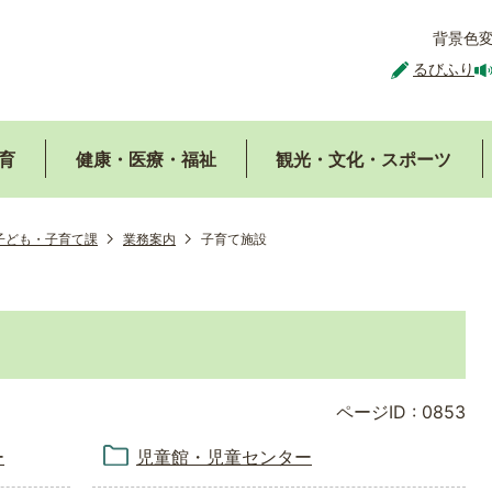
背景色
るびふり
育
健康・医療・福祉
観光・文化・スポーツ
子ども・子育て課
業務案内
子育て施設
ページID :
0853
ー
児童館・児童センター