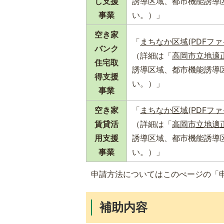
し支援
誘導区域、都市機能誘導
事業
い。）」
空き家
「
まちなか区域(PDFファイル
バンク
（詳細は「
高岡市立地適
住宅取
誘導区域、都市機能誘導
得支援
い。）」
事業
空き家
「
まちなか区域(PDFファイル
賃貸活
（詳細は「
高岡市立地適
用支援
誘導区域、都市機能誘導
事業
い。）」
申請方法についてはこのぺージの「
補助内容