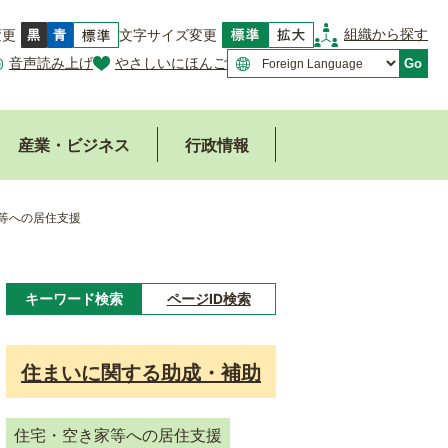
組織から探す
変更
文字サイズ変更
音声読み上げ
やさしいにほんご
Go
産業・ビジネス
行政情報
等への居住支援
キーワード検索
ページID検索
キ
ー
住まいに関する助成・補助
ワ
ー
住宅・空き家等への居住支援