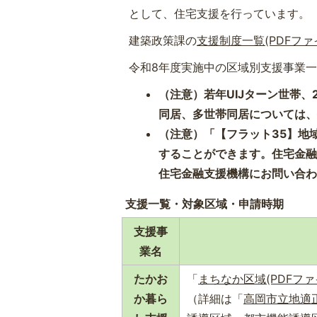
として、住宅支援を行っています。
建築政策課の
支援制度一覧(PDFファイル
令和8年度実施中の区域別支援事業
（注意）若年UIJターン世帯
同居、多世帯同居については
（注意）「【フラット35】地域
することができます。住宅金
住宅金融支援機構にお問い合
支援一覧・対象区域・申請時期
支援事
業名
たかお
「
まちなか区域(PDFファイル
か暮ら
（詳細は「
高岡市立地適