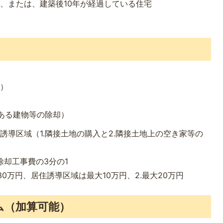
、または、建築後10年が経過している住宅
入）
にある建物等の除却）
誘導区域（1.隣接土地の購入と2.隣接土地上の空き家等の
除却工事費の3分の1
30万円、居住誘導区域は最大10万円、2.最大20万円
ム（加算可能）