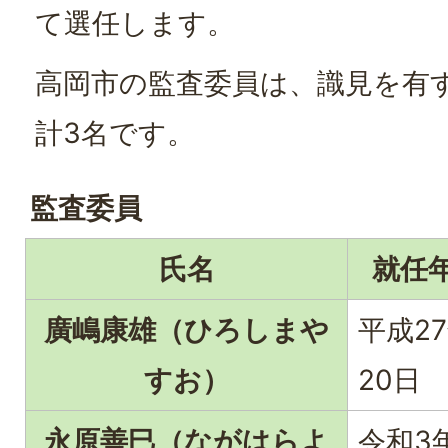
て選任します。
高岡市の監査委員は、識見を有す
計3名です。
監査委員
氏名
就任
廣嶋康雄（ひろしまや
平成2
すお）
20日
永原善巳（ながはらよ
令和3年