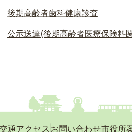
後期高齢者歯科健康診査
公示送達(後期高齢者医療保険料関
交通アクセス
お問い合わせ
市役所