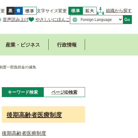
組織から探す
変更
文字サイズ変更
音声読み上げ
やさしいにほんご
Go
産業・ビジネス
行政情報
制度一部負担金の減免
キーワード検索
ページID検索
キ
ー
後期高齢者医療制度
ワ
ー
後期高齢者医療制度