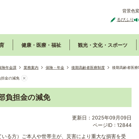
背景色
るびふり
育
健康・医療・福祉
観光・文化・スポーツ
保険年金課
業務案内
保険・年金
後期高齢者医療制度
後期高齢者医療
負担金の減免
部負担金の減免
更新日：2025年09月09日
ページID :
12844
ている方）ご本人や世帯主が、災害により重大な損害を受