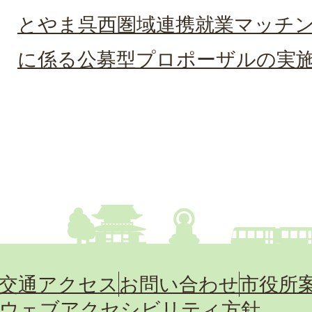
とやま呉西圏域連携就業マッチ
に係る公募型プロポーザルの実
交通アクセス
お問い合わせ
市役所
ウェブアクセシビリティ方針