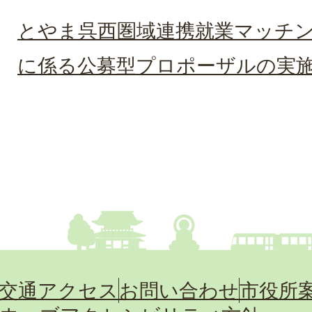
とやま呉西圏域連携就業マッチ
に係る公募型プロポーザルの実
交通アクセス
お問い合わせ
市役所