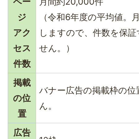
ペー
月間約20,000件
ジ
（令和6年度の平均値。
アク
しますので、件数を保証
セス
せん。）
件数
掲載
バナー広告の掲載枠の位
の位
ん。
置
広告