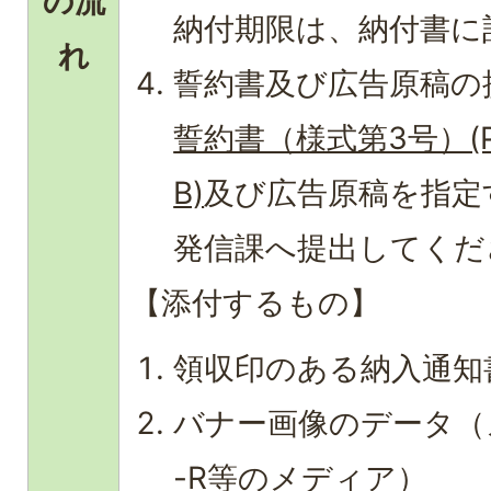
の流
納付期限は、納付書に
れ
誓約書及び広告原稿の
誓約書（様式第3号）(PD
B)
及び広告原稿を指定
発信課へ提出してくだ
【添付するもの】
領収印のある納入通知
バナー画像のデータ（
-R等のメディア）