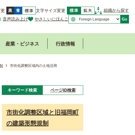
組織から探す
変更
文字サイズ変更
音声読み上げ
やさしいにほんご
Go
産業・ビジネス
行政情報
制
市街化調整区域内の土地活用
キーワード検索
ページID検索
キ
ー
市街化調整区域と旧福岡町
ワ
の建築形態規制
ー