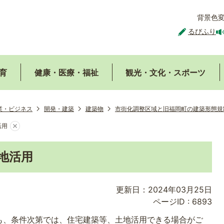
背景色
るびふり
育
健康・医療・福祉
観光・文化・スポーツ
業・ビジネス
開発・建築
建築物
市街化調整区域と旧福岡町の建築形態規
活用
地活用
更新日：2024年03月25日
ページID :
6893
も、条件次第では、住宅建築等、土地活用できる場合がご