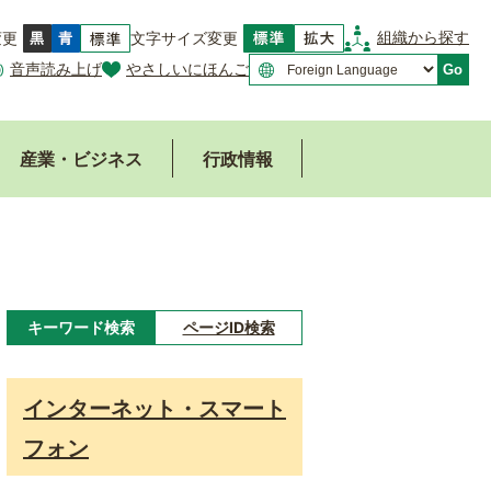
組織から探す
変更
文字サイズ変更
音声読み上げ
やさしいにほんご
Go
産業・ビジネス
行政情報
キーワード検索
ページID検索
キ
ー
インターネット・スマート
ワ
フォン
ー