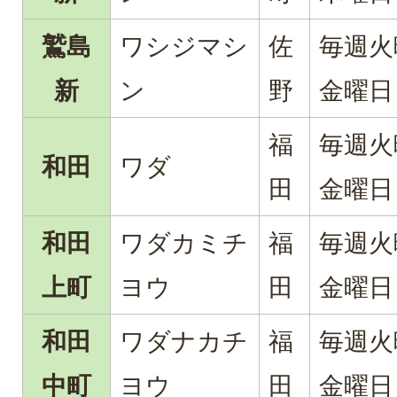
鷲島
ワシジマシ
佐
毎週火
新
ン
野
金曜日
福
毎週火
和田
ワダ
田
金曜日
和田
ワダカミチ
福
毎週火
上町
ヨウ
田
金曜日
和田
ワダナカチ
福
毎週火
中町
ヨウ
田
金曜日