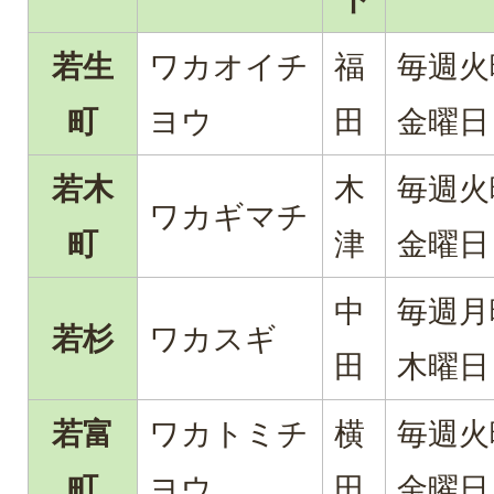
若生
ワカオイチ
福
毎週火
町
ヨウ
田
金曜日
若木
木
毎週火
ワカギマチ
町
津
金曜日
中
毎週月
若杉
ワカスギ
田
木曜日
若富
ワカトミチ
横
毎週火
町
ヨウ
田
金曜日