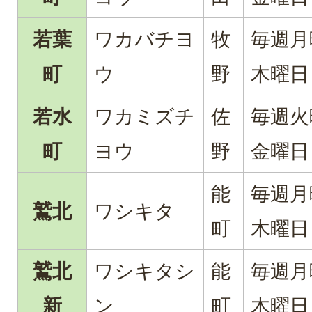
若葉
ワカバチヨ
牧
毎週月
町
ウ
野
木曜日
若水
ワカミズチ
佐
毎週火
町
ヨウ
野
金曜日
能
毎週月
鷲北
ワシキタ
町
木曜日
鷲北
ワシキタシ
能
毎週月
新
ン
町
木曜日