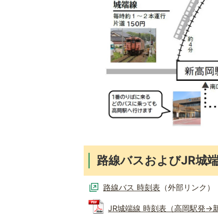
路線バスおよびJR城
路線バス 時刻表
（外部リンク）
JR城端線 時刻表（高岡駅発→新高