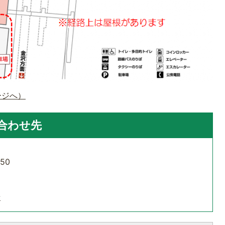
ージへ）
合わせ先
50
せ