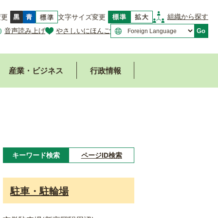
組織から探す
変更
文字サイズ変更
音声読み上げ
やさしいにほんご
Go
産業・ビジネス
行政情報
キーワード検索
ページID検索
キ
ー
駐車・駐輪場
ワ
ー