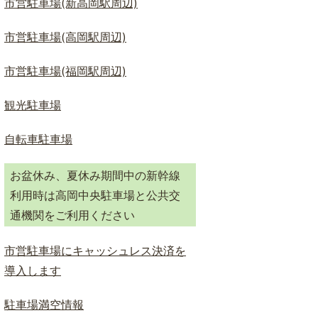
市営駐車場(新高岡駅周辺)
ド
検
市営駐車場(高岡駅周辺)
索
市営駐車場(福岡駅周辺)
観光駐車場
自転車駐車場
お盆休み、夏休み期間中の新幹線
利用時は高岡中央駐車場と公共交
通機関をご利用ください
市営駐車場にキャッシュレス決済を
導入します
駐車場満空情報