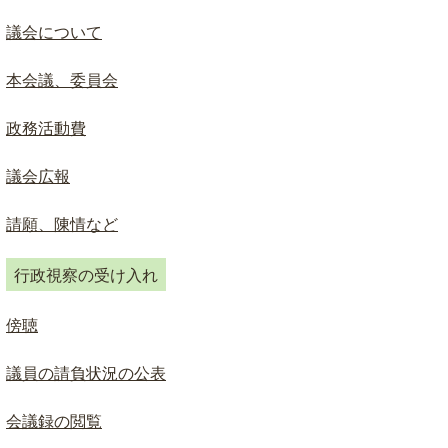
ド
検
議会について
索
本会議、委員会
政務活動費
議会広報
請願、陳情など
行政視察の受け入れ
傍聴
議員の請負状況の公表
会議録の閲覧