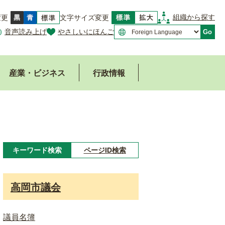
組織から探す
変更
文字サイズ変更
音声読み上げ
やさしいにほんご
Go
産業・ビジネス
行政情報
キーワード検索
ページID検索
キ
ー
高岡市議会
ワ
ー
議員名簿