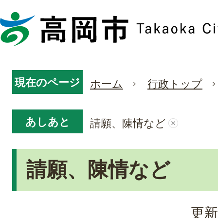
現在のページ
ホーム
行政トップ
あしあと
請願、陳情など
請願、陳情など
更新