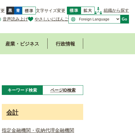
組織から探す
変更
文字サイズ変更
音声読み上げ
やさしいにほんご
Go
産業・ビジネス
行政情報
キーワード検索
ページID検索
キ
ー
会計
ワ
ー
指定金融機関・収納代理金融機関