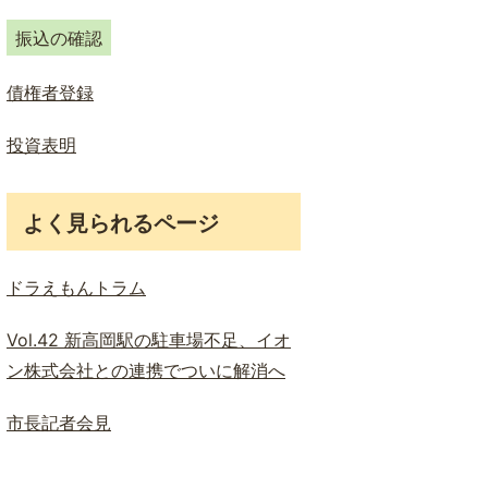
ド
検
振込の確認
索
債権者登録
投資表明
よく見られるページ
ドラえもんトラム
Vol.42 新高岡駅の駐車場不足、イオ
ン株式会社との連携でついに解消へ
市長記者会見