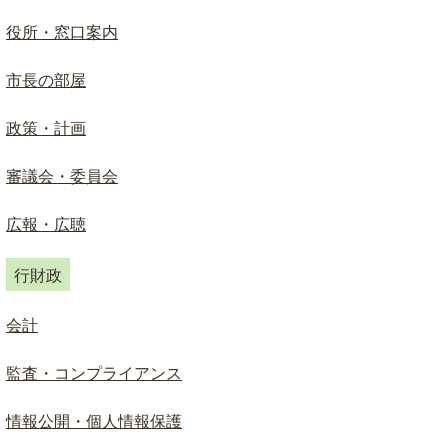
ド
検
役所・窓口案内
索
市長の部屋
政策・計画
審議会・委員会
広報・広聴
行財政
会計
監査・コンプライアンス
情報公開・個人情報保護