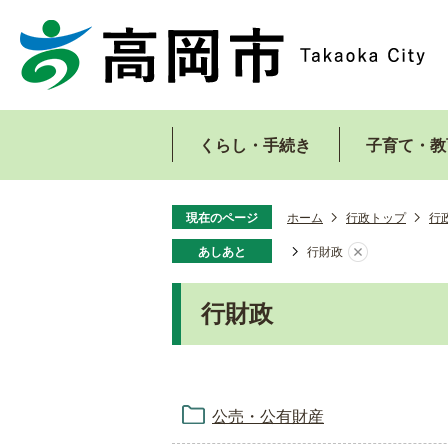
くらし・手続き
子育て・教
現在のページ
ホーム
行政トップ
行
あしあと
行財政
行財政
公売・公有財産