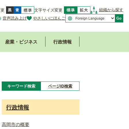
組織から探す
変更
文字サイズ変更
音声読み上げ
やさしいにほんご
Go
産業・ビジネス
行政情報
キーワード検索
ページID検索
キ
ー
行政情報
ワ
ー
高岡市の概要