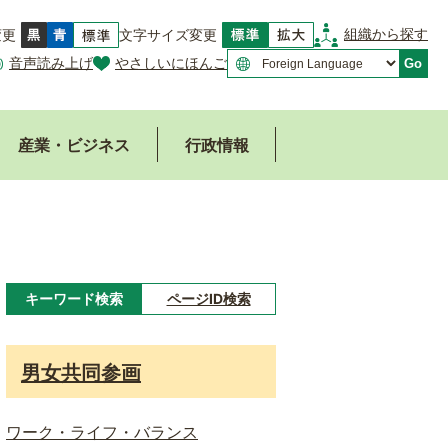
組織から探す
変更
文字サイズ変更
音声読み上げ
やさしいにほんご
Go
産業・ビジネス
行政情報
キーワード検索
ページID検索
キ
ー
男女共同参画
ワ
ー
ワーク・ライフ・バランス