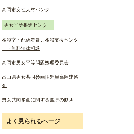
ド
検
高岡市女性人材バンク
索
男女平等推進センター
相談室・配偶者暴力相談支援センタ
ー・無料法律相談
高岡市男女平等問題処理委員会
富山県男女共同参画推進員高岡連絡
会
男女共同参画に関する国県の動き
よく見られるページ