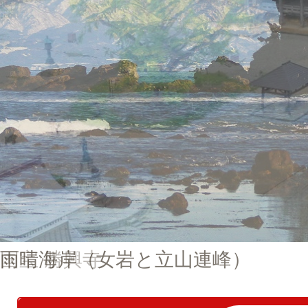
が
日
本
の
富
山
県
に
あ
る
雨晴海岸（女岩と立山連峰）
国宝 勝興寺
こ
と