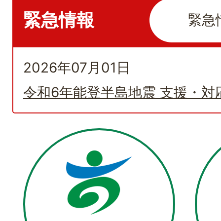
を
緊急情報
緊急
示
し
2026年07月01日
て
い
令和6年能登半島地震 支援・対
ま
す。