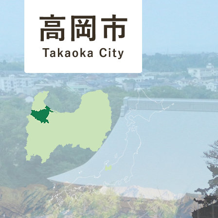
高
1
2
岡
枚
枚
市
目
目
Takaoka
の
の
City
地
ス
ス
図
で
ラ
ラ
す。
イ
イ
高
ド
ド
岡
市