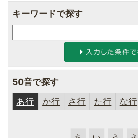
キーワードで探す
50音で探す
あ行
か行
さ行
た行
な行
あ
い
う