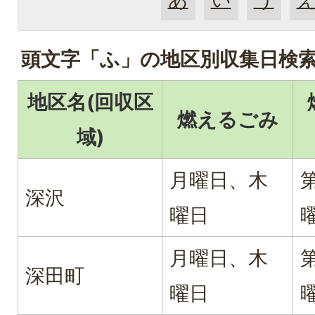
頭文字「
ふ
」の
地区別収集日検
地区名(回収区
燃えるごみ
域)
月曜日、木
深沢
曜日
月曜日、木
深田町
曜日