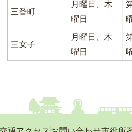
月曜日、木
三番町
曜日
月曜日、木
三女子
曜日
交通アクセス
お問い合わせ
市役所