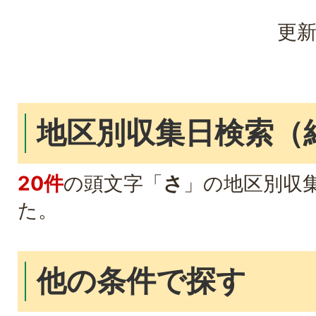
更新
地区別収集日検索
（
20件
の頭文字「
さ
」の
地区別収
た。
他の条件で探す