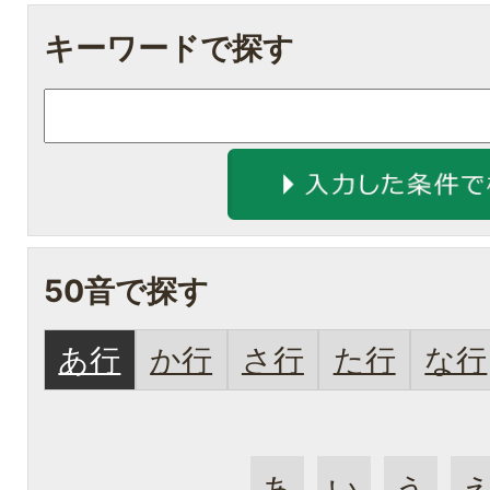
キーワードで探す
50音で探す
あ行
か行
さ行
た行
な行
あ
い
う