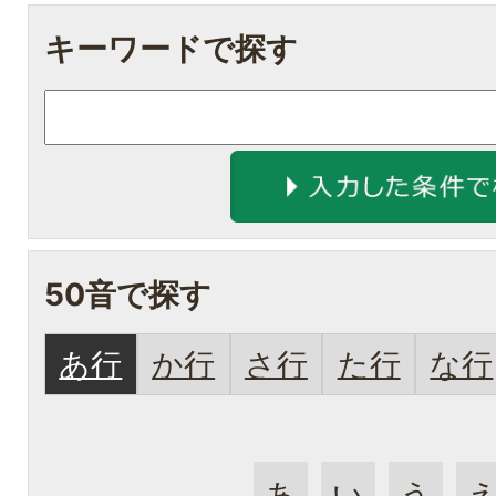
キーワードで探す
50音で探す
あ行
か行
さ行
た行
な行
あ
い
う