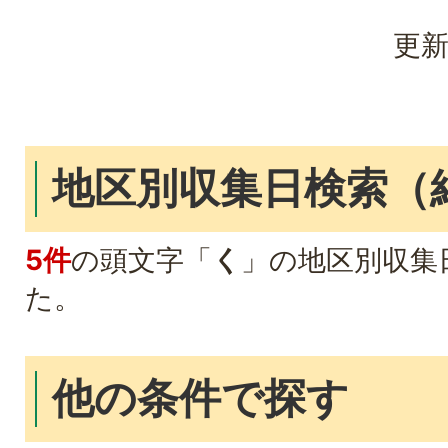
更新
地区別収集日検索
（
5件
の頭文字「
く
」の
地区別収集
た。
他の条件で探す