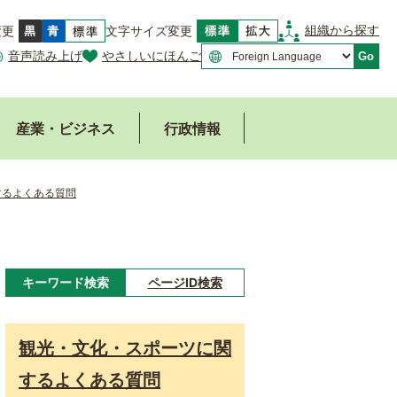
組織から探す
変更
文字サイズ変更
音声読み上げ
やさしいにほんご
Go
産業・ビジネス
行政情報
するよくある質問
キーワード検索
ページID検索
キ
ー
観光・文化・スポーツに関
ワ
するよくある質問
ー