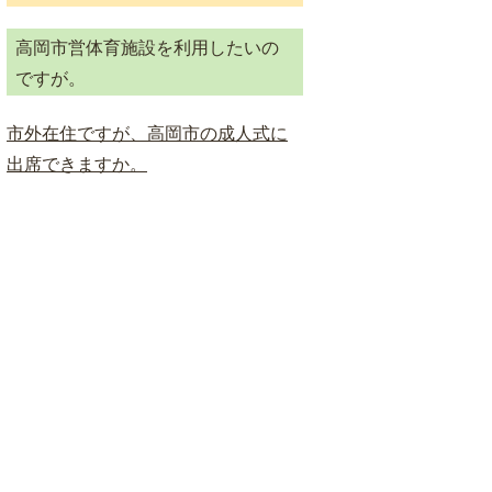
ド
高岡市営体育施設を利用したいの
検
ですが。
索
市外在住ですが、高岡市の成人式に
出席できますか。