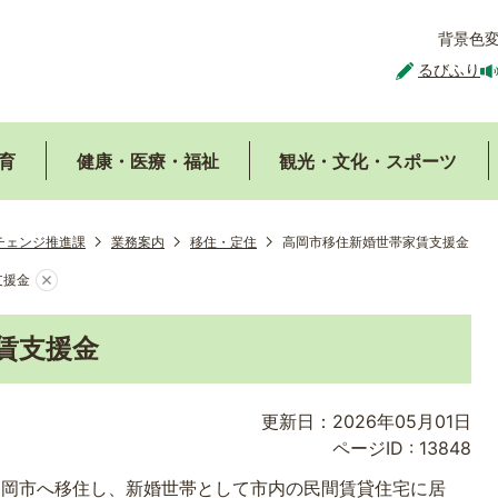
背景色
るびふり
育
健康・医療・福祉
観光・文化・スポーツ
チェンジ推進課
業務案内
移住・定住
高岡市移住新婚世帯家賃支援金
支援金
賃支援金
更新日：2026年05月01日
ページID :
13848
高岡市へ移住し、新婚世帯として市内の民間賃貸住宅に居