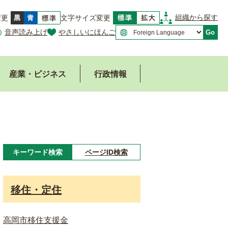
組織から探す
変更
文字サイズ変更
音声読み上げ
やさしいにほんご
Go
産業・ビジネス
行政情報
キーワード検索
ページID検索
キ
ー
移住・定住
ワ
ー
高岡市移住支援金