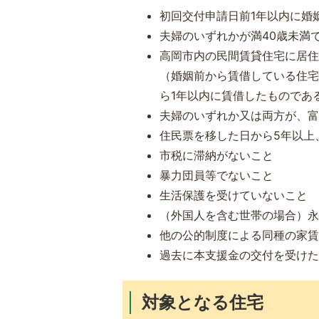
初回交付申請日前1年以内に婚
夫婦のいずれかが満40歳未満
高岡市内の民間賃貸住宅に居
（婚姻前から賃借している住
ら1年以内に賃借したものであ
夫婦のいずれか又は両方が、富
住民票を移した日から5年以上
市税に滞納がないこと
暴力団員等でないこと
生活保護を受けていないこと
（外国人を含む世帯の場合）
他の公的制度による同種の家
過去に本支援金の交付を受け
対象となる住宅