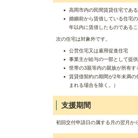
高岡市内の民間賃貸住宅であ
婚姻前から賃借している住宅の
年以内に賃借したものである
次の住宅は対象外です。
公営住宅又は雇用促進住宅
事業主が給与の一部として提
世帯の3親等内の親族が所有す
賃貸借契約の期間が2年未満の
まれる場合を除く。）
支援期間
初回交付申請日の属する月の翌月から