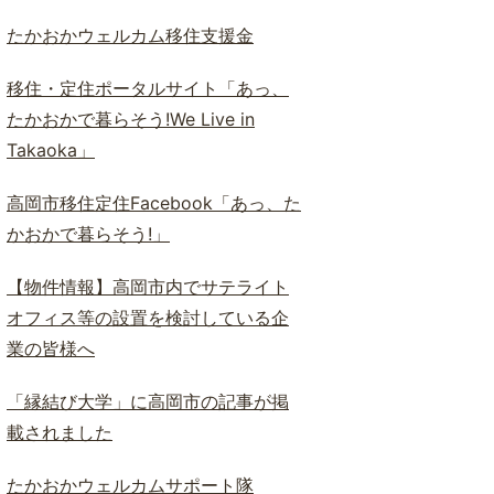
ド
検
たかおかウェルカム移住支援金
索
移住・定住ポータルサイト「あっ、
たかおかで暮らそう!We Live in
Takaoka」
高岡市移住定住Facebook「あっ、た
かおかで暮らそう!」
【物件情報】高岡市内でサテライト
オフィス等の設置を検討している企
業の皆様へ
「縁結び大学」に高岡市の記事が掲
載されました
たかおかウェルカムサポート隊