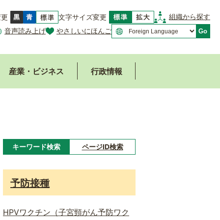
組織から探す
変更
文字サイズ変更
音声読み上げ
やさしいにほんご
Go
産業・ビジネス
行政情報
キーワード検索
ページID検索
キ
ー
予防接種
ワ
ー
HPVワクチン（子宮頸がん予防ワク