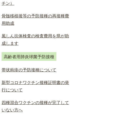
ド
チン）
検
索
骨髄移植後等の予防接種の再接種費
用助成
風しん抗体検査の検査費用を県が助
成します
高齢者用肺炎球菌予防接種
帯状疱疹の予防接種について
新型コロナワクチン接種証明書の発
行について
四種混合ワクチンの接種が完了して
いない方へ