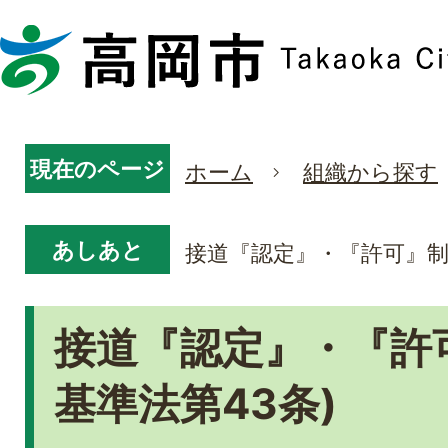
現在のページ
ホーム
組織から探す
あしあと
接道『認定』・『許可』制度
接道『認定』・『許
基準法第43条)