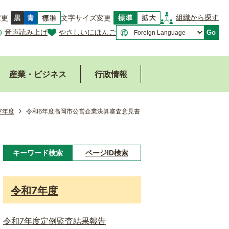
組織から探す
変更
文字サイズ変更
音声読み上げ
やさしいにほんご
Go
産業・ビジネス
行政情報
7年度
令和6年度高岡市公営企業決算審査意見書
キーワード検索
ページID検索
キ
ー
令和7年度
ワ
ー
令和7年度定例監査結果報告