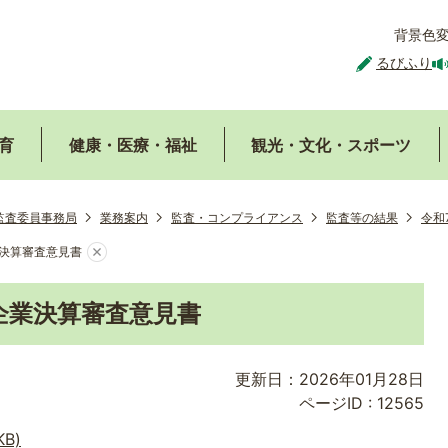
背景色
るびふり
育
健康・医療・福祉
観光・文化・スポーツ
監査委員事務局
業務案内
監査・コンプライアンス
監査等の結果
令和
決算審査意見書
企業決算審査意見書
更新日：2026年01月28日
ページID :
12565
B)