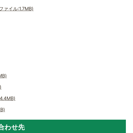
イル:1.7MB)
B)
)
.4MB)
B)
合わせ先