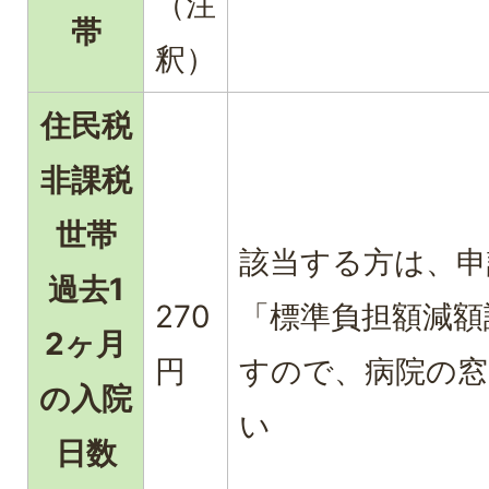
（注
帯
釈）
住民税
非課税
世帯
該当する方は、
過去1
270
「標準負担額減額
2ヶ月
円
すので、病院の窓
の入院
い
日数